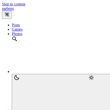
Skip to content
m
e
b
e
n
s
Posts
Games
Photos